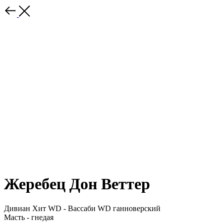
Жеребец Дон Веттер
Дивиан Хит WD - Вассаби WD ганноверский
Масть - гнедая